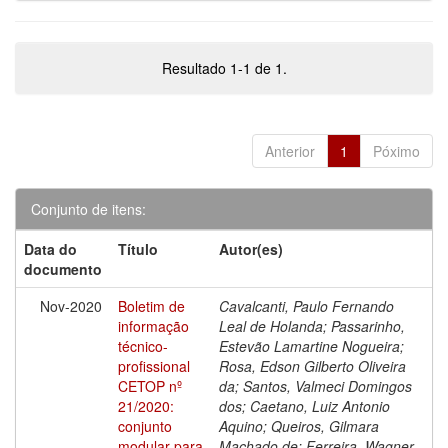
Resultado 1-1 de 1.
Anterior
1
Póximo
Conjunto de itens:
Data do
Título
Autor(es)
documento
Nov-2020
Boletim de
Cavalcanti, Paulo Fernando
informação
Leal de Holanda; Passarinho,
técnico-
Estevão Lamartine Nogueira;
profissional
Rosa, Edson Gilberto Oliveira
CETOP nº
da; Santos, Valmeci Domingos
21/2020:
dos; Caetano, Luiz Antonio
conjunto
Aquino; Queiros, Gilmara
modular para
Machado de; Ferreira, Wagner