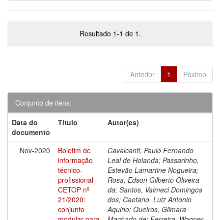
Resultado 1-1 de 1.
Anterior
1
Póximo
Conjunto de itens:
Data do
Título
Autor(es)
documento
Nov-2020
Boletim de
Cavalcanti, Paulo Fernando
informação
Leal de Holanda; Passarinho,
técnico-
Estevão Lamartine Nogueira;
profissional
Rosa, Edson Gilberto Oliveira
CETOP nº
da; Santos, Valmeci Domingos
21/2020:
dos; Caetano, Luiz Antonio
conjunto
Aquino; Queiros, Gilmara
modular para
Machado de; Ferreira, Wagner