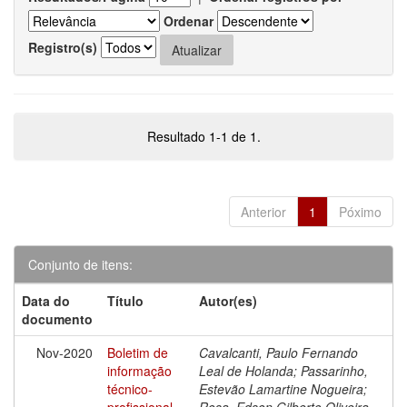
Ordenar
Registro(s)
Resultado 1-1 de 1.
Anterior
1
Póximo
Conjunto de itens:
Data do
Título
Autor(es)
documento
Nov-2020
Boletim de
Cavalcanti, Paulo Fernando
informação
Leal de Holanda; Passarinho,
técnico-
Estevão Lamartine Nogueira;
profissional
Rosa, Edson Gilberto Oliveira