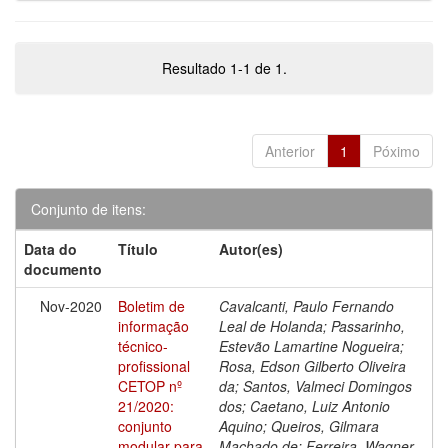
Resultado 1-1 de 1.
Anterior
1
Póximo
Conjunto de itens:
Data do
Título
Autor(es)
documento
Nov-2020
Boletim de
Cavalcanti, Paulo Fernando
informação
Leal de Holanda; Passarinho,
técnico-
Estevão Lamartine Nogueira;
profissional
Rosa, Edson Gilberto Oliveira
CETOP nº
da; Santos, Valmeci Domingos
21/2020:
dos; Caetano, Luiz Antonio
conjunto
Aquino; Queiros, Gilmara
modular para
Machado de; Ferreira, Wagner