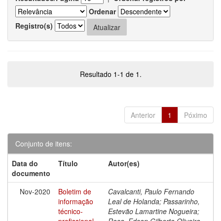
Ordenar
Registro(s)
Resultado 1-1 de 1.
Anterior
1
Póximo
Conjunto de itens:
Data do
Título
Autor(es)
documento
Nov-2020
Boletim de
Cavalcanti, Paulo Fernando
informação
Leal de Holanda; Passarinho,
técnico-
Estevão Lamartine Nogueira;
profissional
Rosa, Edson Gilberto Oliveira