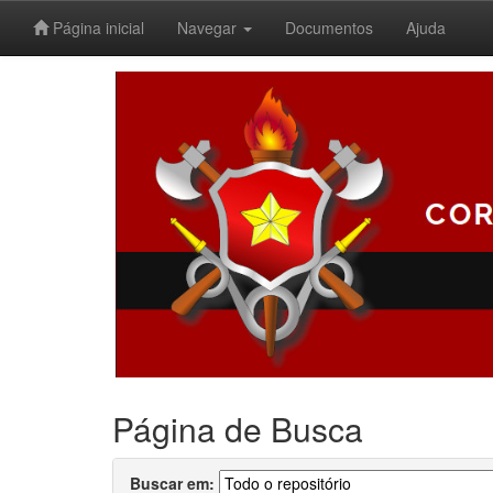
Página inicial
Navegar
Documentos
Ajuda
Skip
navigation
Página de Busca
Buscar em: