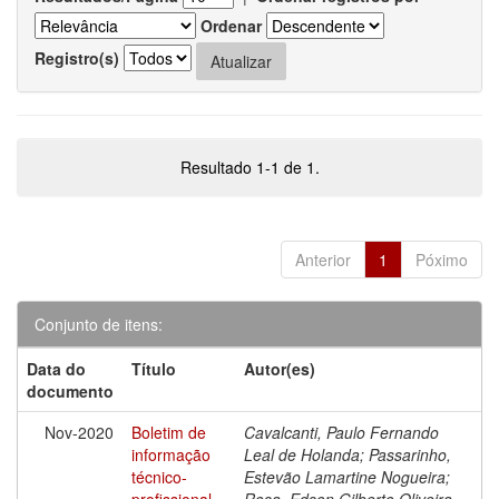
Ordenar
Registro(s)
Resultado 1-1 de 1.
Anterior
1
Póximo
Conjunto de itens:
Data do
Título
Autor(es)
documento
Nov-2020
Boletim de
Cavalcanti, Paulo Fernando
informação
Leal de Holanda; Passarinho,
técnico-
Estevão Lamartine Nogueira;
profissional
Rosa, Edson Gilberto Oliveira