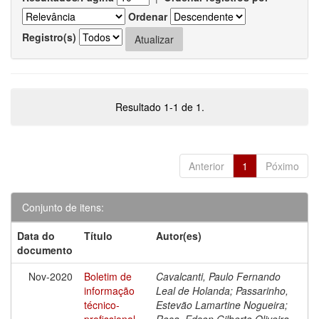
Ordenar
Registro(s)
Resultado 1-1 de 1.
Anterior
1
Póximo
Conjunto de itens:
Data do
Título
Autor(es)
documento
Nov-2020
Boletim de
Cavalcanti, Paulo Fernando
informação
Leal de Holanda; Passarinho,
técnico-
Estevão Lamartine Nogueira;
profissional
Rosa, Edson Gilberto Oliveira