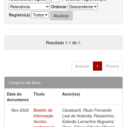
Ordenar
Registro(s)
Resultado 1-1 de 1.
Anterior
1
Póximo
Conjunto de itens:
Data do
Título
Autor(es)
documento
Nov-2020
Boletim de
Cavalcanti, Paulo Fernando
informação
Leal de Holanda; Passarinho,
técnico-
Estevão Lamartine Nogueira;
profissional
Rosa, Edson Gilberto Oliveira