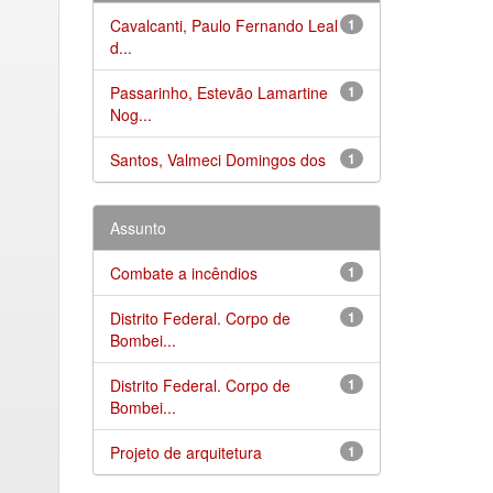
Cavalcanti, Paulo Fernando Leal
1
d...
Passarinho, Estevão Lamartine
1
Nog...
Santos, Valmeci Domingos dos
1
Assunto
Combate a incêndios
1
Distrito Federal. Corpo de
1
Bombei...
Distrito Federal. Corpo de
1
Bombei...
Projeto de arquitetura
1