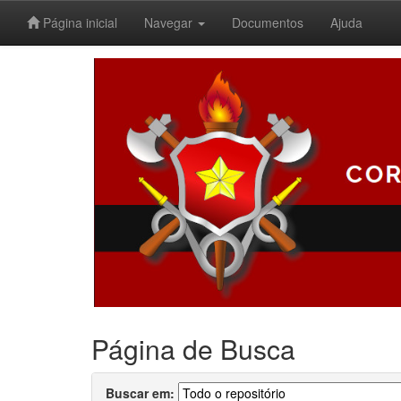
Página inicial
Navegar
Documentos
Ajuda
Skip
navigation
Página de Busca
Buscar em: