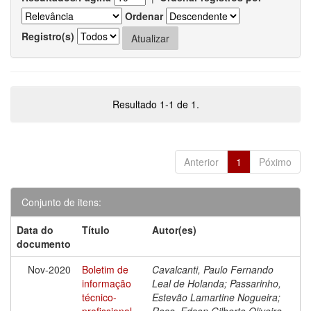
Ordenar
Registro(s)
Resultado 1-1 de 1.
Anterior
1
Póximo
Conjunto de itens:
Data do
Título
Autor(es)
documento
Nov-2020
Boletim de
Cavalcanti, Paulo Fernando
informação
Leal de Holanda; Passarinho,
técnico-
Estevão Lamartine Nogueira;
profissional
Rosa, Edson Gilberto Oliveira