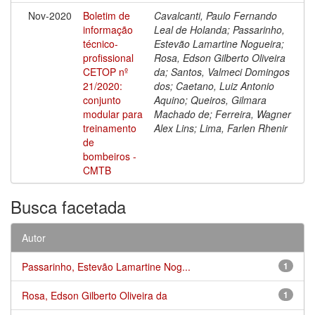
Nov-2020
Boletim de
Cavalcanti, Paulo Fernando
informação
Leal de Holanda; Passarinho,
técnico-
Estevão Lamartine Nogueira;
profissional
Rosa, Edson Gilberto Oliveira
CETOP nº
da; Santos, Valmeci Domingos
21/2020:
dos; Caetano, Luiz Antonio
conjunto
Aquino; Queiros, Gilmara
modular para
Machado de; Ferreira, Wagner
treinamento
Alex Lins; Lima, Farlen Rhenir
de
bombeiros -
CMTB
Busca facetada
Autor
Passarinho, Estevão Lamartine Nog...
1
Rosa, Edson Gilberto Oliveira da
1