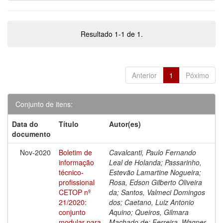
Resultado 1-1 de 1.
Anterior
1
Póximo
Conjunto de itens:
Data do
Título
Autor(es)
documento
Nov-2020
Boletim de
Cavalcanti, Paulo Fernando
informação
Leal de Holanda; Passarinho,
técnico-
Estevão Lamartine Nogueira;
profissional
Rosa, Edson Gilberto Oliveira
CETOP nº
da; Santos, Valmeci Domingos
21/2020:
dos; Caetano, Luiz Antonio
conjunto
Aquino; Queiros, Gilmara
modular para
Machado de; Ferreira, Wagner