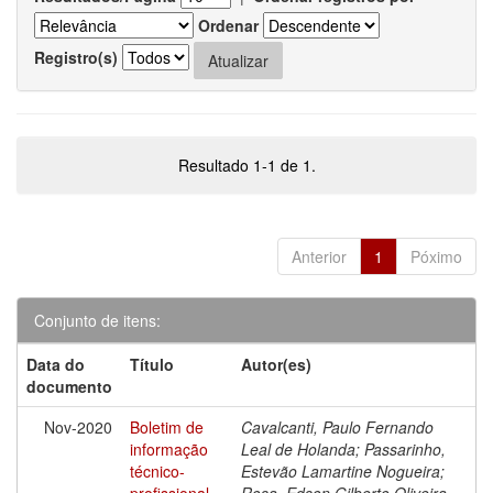
Ordenar
Registro(s)
Resultado 1-1 de 1.
Anterior
1
Póximo
Conjunto de itens:
Data do
Título
Autor(es)
documento
Nov-2020
Boletim de
Cavalcanti, Paulo Fernando
informação
Leal de Holanda; Passarinho,
técnico-
Estevão Lamartine Nogueira;
profissional
Rosa, Edson Gilberto Oliveira