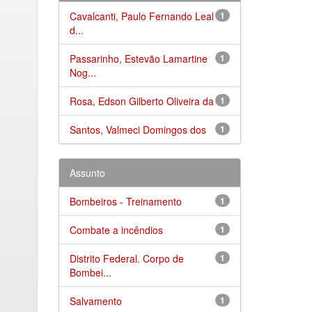
Cavalcanti, Paulo Fernando Leal
1
d...
Passarinho, Estevão Lamartine
1
Nog...
Rosa, Edson Gilberto Oliveira da
1
Santos, Valmeci Domingos dos
1
Assunto
Bombeiros - Treinamento
1
Combate a incêndios
1
Distrito Federal. Corpo de
1
Bombei...
Salvamento
1