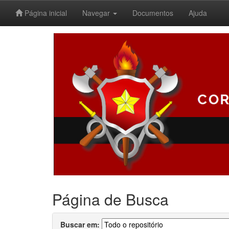
Página inicial
Navegar
Documentos
Ajuda
Skip
navigation
Página de Busca
Buscar em: