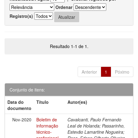
Ordenar
Registro(s)
Resultado 1-1 de 1.
Anterior
1
Póximo
Conjunto de itens:
Data do
Título
Autor(es)
documento
Nov-2020
Boletim de
Cavalcanti, Paulo Fernando
informação
Leal de Holanda; Passarinho,
técnico-
Estevão Lamartine Nogueira;
profissional
Rosa, Edson Gilberto Oliveira