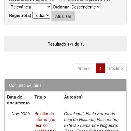
Ordenar
Registro(s)
Resultado 1-1 de 1.
Anterior
1
Póximo
Conjunto de itens:
Data do
Título
Autor(es)
documento
Nov-2020
Boletim de
Cavalcanti, Paulo Fernando
informação
Leal de Holanda; Passarinho,
técnico-
Estevão Lamartine Nogueira;
profissional
Rosa, Edson Gilberto Oliveira