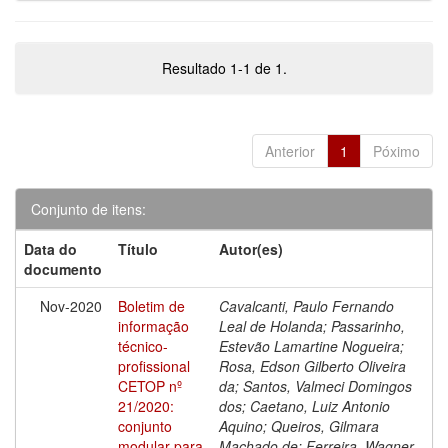
Resultado 1-1 de 1.
Anterior
1
Póximo
Conjunto de itens:
Data do
Título
Autor(es)
documento
Nov-2020
Boletim de
Cavalcanti, Paulo Fernando
informação
Leal de Holanda; Passarinho,
técnico-
Estevão Lamartine Nogueira;
profissional
Rosa, Edson Gilberto Oliveira
CETOP nº
da; Santos, Valmeci Domingos
21/2020:
dos; Caetano, Luiz Antonio
conjunto
Aquino; Queiros, Gilmara
modular para
Machado de; Ferreira, Wagner