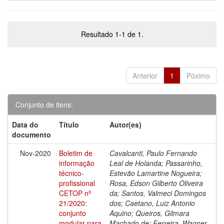
Resultado 1-1 de 1.
Anterior
1
Póximo
Conjunto de itens:
Data do
Título
Autor(es)
documento
Nov-2020
Boletim de
Cavalcanti, Paulo Fernando
informação
Leal de Holanda; Passarinho,
técnico-
Estevão Lamartine Nogueira;
profissional
Rosa, Edson Gilberto Oliveira
CETOP nº
da; Santos, Valmeci Domingos
21/2020:
dos; Caetano, Luiz Antonio
conjunto
Aquino; Queiros, Gilmara
modular para
Machado de; Ferreira, Wagner