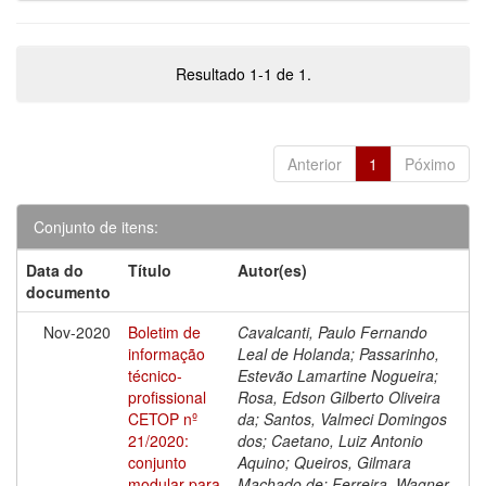
Resultado 1-1 de 1.
Anterior
1
Póximo
Conjunto de itens:
Data do
Título
Autor(es)
documento
Nov-2020
Boletim de
Cavalcanti, Paulo Fernando
informação
Leal de Holanda; Passarinho,
técnico-
Estevão Lamartine Nogueira;
profissional
Rosa, Edson Gilberto Oliveira
CETOP nº
da; Santos, Valmeci Domingos
21/2020:
dos; Caetano, Luiz Antonio
conjunto
Aquino; Queiros, Gilmara
modular para
Machado de; Ferreira, Wagner