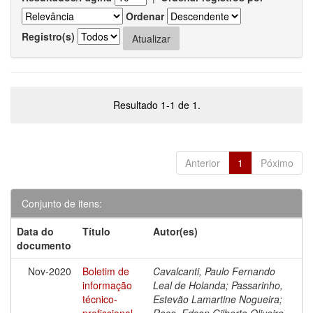
Ordenar
Registro(s)
Resultado 1-1 de 1.
Anterior
1
Póximo
Conjunto de itens:
Data do
Título
Autor(es)
documento
Nov-2020
Boletim de
Cavalcanti, Paulo Fernando
informação
Leal de Holanda; Passarinho,
técnico-
Estevão Lamartine Nogueira;
profissional
Rosa, Edson Gilberto Oliveira