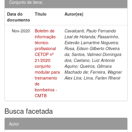
Conjunto de itens:
Data do
Título
Autor(es)
documento
Nov-2020
Boletim de
Cavalcanti, Paulo Fernando
informação
Leal de Holanda; Passarinho,
técnico-
Estevão Lamartine Nogueira;
profissional
Rosa, Edson Gilberto Oliveira
CETOP nº
da; Santos, Valmeci Domingos
21/2020:
dos; Caetano, Luiz Antonio
conjunto
Aquino; Queiros, Gilmara
modular para
Machado de; Ferreira, Wagner
treinamento
Alex Lins; Lima, Farlen Rhenir
de
bombeiros -
CMTB
Busca facetada
Autor