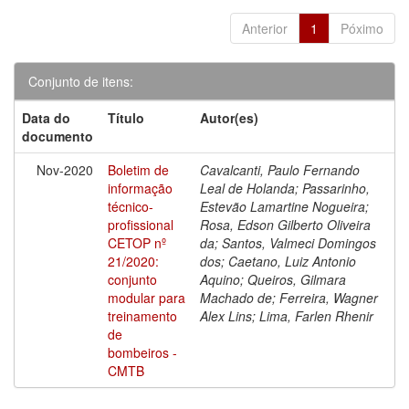
Anterior
1
Póximo
Conjunto de itens:
Data do
Título
Autor(es)
documento
Nov-2020
Boletim de
Cavalcanti, Paulo Fernando
informação
Leal de Holanda; Passarinho,
técnico-
Estevão Lamartine Nogueira;
profissional
Rosa, Edson Gilberto Oliveira
CETOP nº
da; Santos, Valmeci Domingos
21/2020:
dos; Caetano, Luiz Antonio
conjunto
Aquino; Queiros, Gilmara
modular para
Machado de; Ferreira, Wagner
treinamento
Alex Lins; Lima, Farlen Rhenir
de
bombeiros -
CMTB