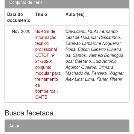
Conjunto de itens:
Data do
Título
Autor(es)
documento
Nov-2020
Boletim de
Cavalcanti, Paulo Fernando
informação
Leal de Holanda; Passarinho,
técnico-
Estevão Lamartine Nogueira;
profissional
Rosa, Edson Gilberto Oliveira
CETOP nº
da; Santos, Valmeci Domingos
21/2020:
dos; Caetano, Luiz Antonio
conjunto
Aquino; Queiros, Gilmara
modular para
Machado de; Ferreira, Wagner
treinamento
Alex Lins; Lima, Farlen Rhenir
de
bombeiros -
CMTB
Busca facetada
Autor