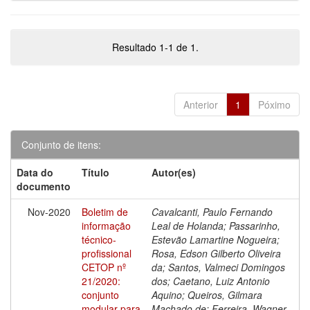
Resultado 1-1 de 1.
Anterior
1
Póximo
Conjunto de itens:
Data do
Título
Autor(es)
documento
Nov-2020
Boletim de
Cavalcanti, Paulo Fernando
informação
Leal de Holanda; Passarinho,
técnico-
Estevão Lamartine Nogueira;
profissional
Rosa, Edson Gilberto Oliveira
CETOP nº
da; Santos, Valmeci Domingos
21/2020:
dos; Caetano, Luiz Antonio
conjunto
Aquino; Queiros, Gilmara
modular para
Machado de; Ferreira, Wagner