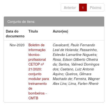
Anterior
1
Póximo
Conjunto de itens:
Data do
Título
Autor(es)
documento
Nov-2020
Boletim de
Cavalcanti, Paulo Fernando
informação
Leal de Holanda; Passarinho,
técnico-
Estevão Lamartine Nogueira;
profissional
Rosa, Edson Gilberto Oliveira
CETOP nº
da; Santos, Valmeci Domingos
21/2020:
dos; Caetano, Luiz Antonio
conjunto
Aquino; Queiros, Gilmara
modular para
Machado de; Ferreira, Wagner
treinamento
Alex Lins; Lima, Farlen Rhenir
de
bombeiros -
CMTB