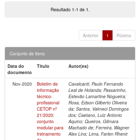
Resultado 1-1 de 1.
Anterior
1
Póximo
Conjunto de itens:
Data do
Título
Autor(es)
documento
Nov-2020
Boletim de
Cavalcanti, Paulo Fernando
informação
Leal de Holanda; Passarinho,
técnico-
Estevão Lamartine Nogueira;
profissional
Rosa, Edson Gilberto Oliveira
CETOP nº
da; Santos, Valmeci Domingos
21/2020:
dos; Caetano, Luiz Antonio
conjunto
Aquino; Queiros, Gilmara
modular para
Machado de; Ferreira, Wagner
treinamento
Alex Lins; Lima, Farlen Rhenir
de