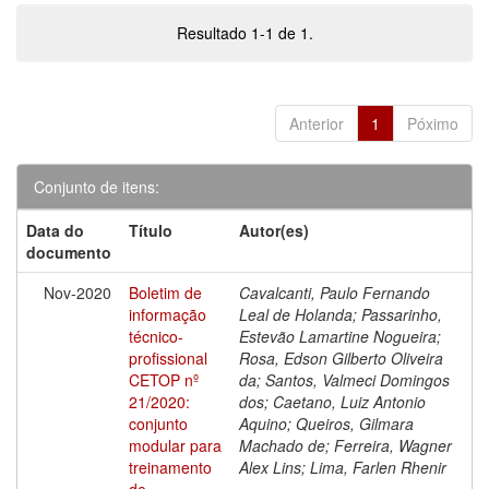
Resultado 1-1 de 1.
Anterior
1
Póximo
Conjunto de itens:
Data do
Título
Autor(es)
documento
Nov-2020
Boletim de
Cavalcanti, Paulo Fernando
informação
Leal de Holanda; Passarinho,
técnico-
Estevão Lamartine Nogueira;
profissional
Rosa, Edson Gilberto Oliveira
CETOP nº
da; Santos, Valmeci Domingos
21/2020:
dos; Caetano, Luiz Antonio
conjunto
Aquino; Queiros, Gilmara
modular para
Machado de; Ferreira, Wagner
treinamento
Alex Lins; Lima, Farlen Rhenir
de