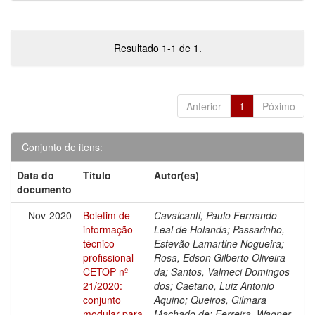
Resultado 1-1 de 1.
Anterior
1
Póximo
Conjunto de itens:
Data do
Título
Autor(es)
documento
Nov-2020
Boletim de
Cavalcanti, Paulo Fernando
informação
Leal de Holanda; Passarinho,
técnico-
Estevão Lamartine Nogueira;
profissional
Rosa, Edson Gilberto Oliveira
CETOP nº
da; Santos, Valmeci Domingos
21/2020:
dos; Caetano, Luiz Antonio
conjunto
Aquino; Queiros, Gilmara
modular para
Machado de; Ferreira, Wagner