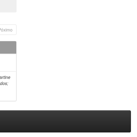
Póximo
artine
 dos;