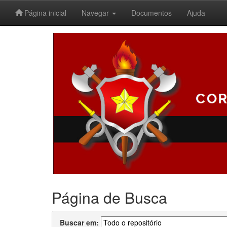
Página inicial
Navegar
Documentos
Ajuda
Skip
navigation
Página de Busca
Buscar em: