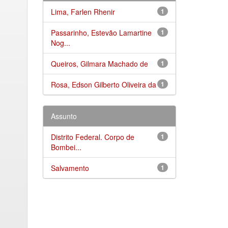
Lima, Farlen Rhenir
1
Passarinho, Estevão Lamartine
1
Nog...
Queiros, Gilmara Machado de
1
Rosa, Edson Gilberto Oliveira da
1
Assunto
Distrito Federal. Corpo de
1
Bombei...
Salvamento
1