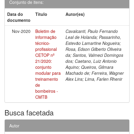
Conjunto de itens:
Data do
Título
Autor(es)
documento
Nov-2020
Boletim de
Cavalcanti, Paulo Fernando
informação
Leal de Holanda; Passarinho,
técnico-
Estevão Lamartine Nogueira;
profissional
Rosa, Edson Gilberto Oliveira
CETOP nº
da; Santos, Valmeci Domingos
21/2020:
dos; Caetano, Luiz Antonio
conjunto
Aquino; Queiros, Gilmara
modular para
Machado de; Ferreira, Wagner
treinamento
Alex Lins; Lima, Farlen Rhenir
de
bombeiros -
CMTB
Busca facetada
Autor