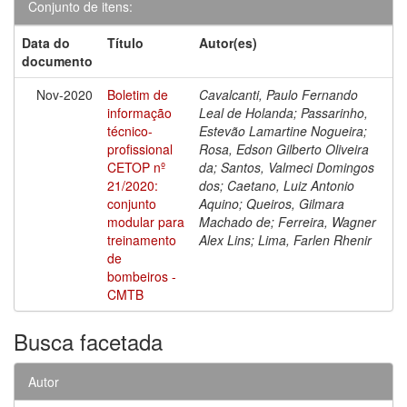
Conjunto de itens:
Data do
Título
Autor(es)
documento
Nov-2020
Boletim de
Cavalcanti, Paulo Fernando
informação
Leal de Holanda; Passarinho,
técnico-
Estevão Lamartine Nogueira;
profissional
Rosa, Edson Gilberto Oliveira
CETOP nº
da; Santos, Valmeci Domingos
21/2020:
dos; Caetano, Luiz Antonio
conjunto
Aquino; Queiros, Gilmara
modular para
Machado de; Ferreira, Wagner
treinamento
Alex Lins; Lima, Farlen Rhenir
de
bombeiros -
CMTB
Busca facetada
Autor