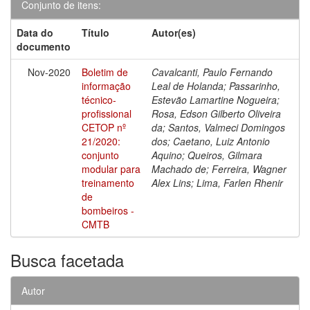
Conjunto de itens:
Data do
Título
Autor(es)
documento
Nov-2020
Boletim de
Cavalcanti, Paulo Fernando
informação
Leal de Holanda; Passarinho,
técnico-
Estevão Lamartine Nogueira;
profissional
Rosa, Edson Gilberto Oliveira
CETOP nº
da; Santos, Valmeci Domingos
21/2020:
dos; Caetano, Luiz Antonio
conjunto
Aquino; Queiros, Gilmara
modular para
Machado de; Ferreira, Wagner
treinamento
Alex Lins; Lima, Farlen Rhenir
de
bombeiros -
CMTB
Busca facetada
Autor