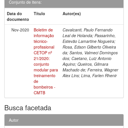
Conjunto de itens:
Data do
Título
Autor(es)
documento
Nov-2020
Boletim de
Cavalcanti, Paulo Fernando
informação
Leal de Holanda; Passarinho,
técnico-
Estevão Lamartine Nogueira;
profissional
Rosa, Edson Gilberto Oliveira
CETOP nº
da; Santos, Valmeci Domingos
21/2020:
dos; Caetano, Luiz Antonio
conjunto
Aquino; Queiros, Gilmara
modular para
Machado de; Ferreira, Wagner
treinamento
Alex Lins; Lima, Farlen Rhenir
de
bombeiros -
CMTB
Busca facetada
Autor