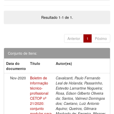
Resultado 1-1 de 1.
Anterior
1
Póximo
Conjunto de itens:
Data do
Título
Autor(es)
documento
Nov-2020
Boletim de
Cavalcanti, Paulo Fernando
informação
Leal de Holanda; Passarinho,
técnico-
Estevão Lamartine Nogueira;
profissional
Rosa, Edson Gilberto Oliveira
CETOP nº
da; Santos, Valmeci Domingos
21/2020:
dos; Caetano, Luiz Antonio
conjunto
Aquino; Queiros, Gilmara
modular para
Machado de; Ferreira, Wagner