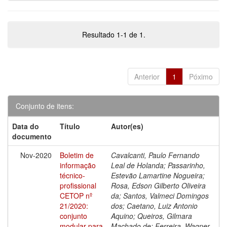
Resultado 1-1 de 1.
Anterior
1
Póximo
Conjunto de itens:
Data do
Título
Autor(es)
documento
Nov-2020
Boletim de
Cavalcanti, Paulo Fernando
informação
Leal de Holanda; Passarinho,
técnico-
Estevão Lamartine Nogueira;
profissional
Rosa, Edson Gilberto Oliveira
CETOP nº
da; Santos, Valmeci Domingos
21/2020:
dos; Caetano, Luiz Antonio
conjunto
Aquino; Queiros, Gilmara
modular para
Machado de; Ferreira, Wagner