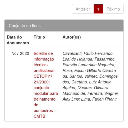
Anterior
1
Póximo
Conjunto de itens:
Data do
Título
Autor(es)
documento
Nov-2020
Boletim de
Cavalcanti, Paulo Fernando
informação
Leal de Holanda; Passarinho,
técnico-
Estevão Lamartine Nogueira;
profissional
Rosa, Edson Gilberto Oliveira
CETOP nº
da; Santos, Valmeci Domingos
21/2020:
dos; Caetano, Luiz Antonio
conjunto
Aquino; Queiros, Gilmara
modular para
Machado de; Ferreira, Wagner
treinamento
Alex Lins; Lima, Farlen Rhenir
de
bombeiros -
CMTB