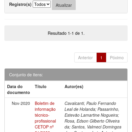
Registro(s)
Resultado 1-1 de 1.
Anterior
1
Póximo
Conjunto de itens:
Data do
Título
Autor(es)
documento
Nov-2020
Boletim de
Cavalcanti, Paulo Fernando
informação
Leal de Holanda; Passarinho,
técnico-
Estevão Lamartine Nogueira;
profissional
Rosa, Edson Gilberto Oliveira
CETOP nº
da; Santos, Valmeci Domingos