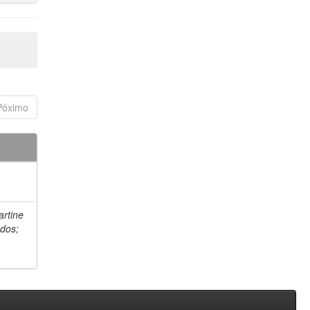
Póximo
artine
 dos;