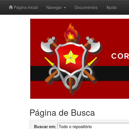
Página inicial
Navegar
Documentos
Ajuda
Skip
navigation
Página de Busca
Buscar em: