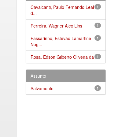
Cavalcanti, Paulo Fernando Leal
1
d...
Ferreira, Wagner Alex Lins
1
Passarinho, Estevão Lamartine
1
Nog...
Rosa, Edson Gilberto Oliveira da
1
Assunto
Salvamento
1