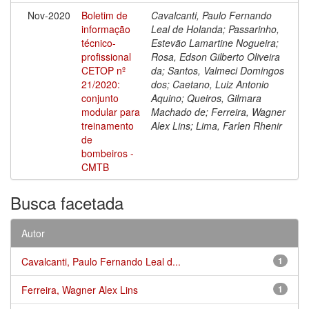
Nov-2020
Boletim de
Cavalcanti, Paulo Fernando
informação
Leal de Holanda; Passarinho,
técnico-
Estevão Lamartine Nogueira;
profissional
Rosa, Edson Gilberto Oliveira
CETOP nº
da; Santos, Valmeci Domingos
21/2020:
dos; Caetano, Luiz Antonio
conjunto
Aquino; Queiros, Gilmara
modular para
Machado de; Ferreira, Wagner
treinamento
Alex Lins; Lima, Farlen Rhenir
de
bombeiros -
CMTB
Busca facetada
Autor
Cavalcanti, Paulo Fernando Leal d...
1
Ferreira, Wagner Alex Lins
1