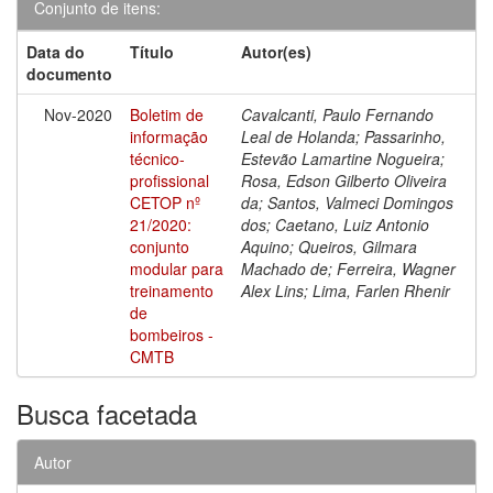
Conjunto de itens:
Data do
Título
Autor(es)
documento
Nov-2020
Boletim de
Cavalcanti, Paulo Fernando
informação
Leal de Holanda; Passarinho,
técnico-
Estevão Lamartine Nogueira;
profissional
Rosa, Edson Gilberto Oliveira
CETOP nº
da; Santos, Valmeci Domingos
21/2020:
dos; Caetano, Luiz Antonio
conjunto
Aquino; Queiros, Gilmara
modular para
Machado de; Ferreira, Wagner
treinamento
Alex Lins; Lima, Farlen Rhenir
de
bombeiros -
CMTB
Busca facetada
Autor