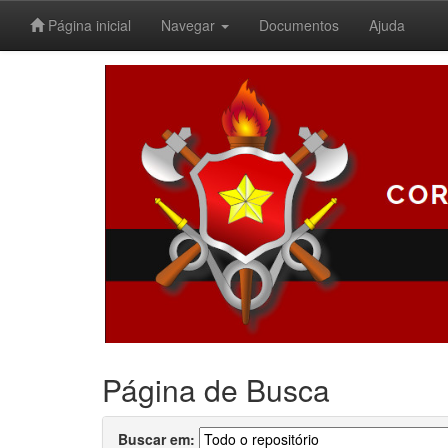
Página inicial
Navegar
Documentos
Ajuda
Skip
navigation
Página de Busca
Buscar em: