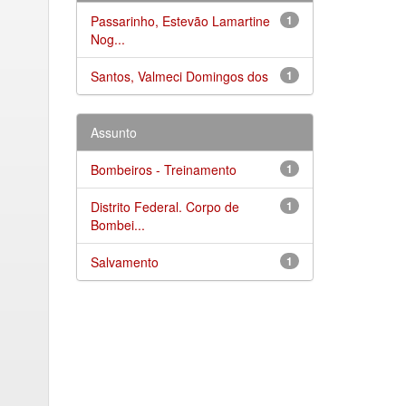
Passarinho, Estevão Lamartine
1
Nog...
Santos, Valmeci Domingos dos
1
Assunto
Bombeiros - Treinamento
1
Distrito Federal. Corpo de
1
Bombei...
Salvamento
1