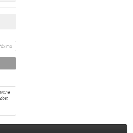
Póximo
artine
 dos;