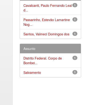
Cavalcanti, Paulo Fernando Leal
1
d...
Passarinho, Estevão Lamartine
1
Nog...
Santos, Valmeci Domingos dos
1
Assunto
Distrito Federal. Corpo de
1
Bombei...
Salvamento
1