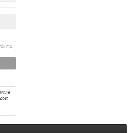
Póximo
artine
 dos;