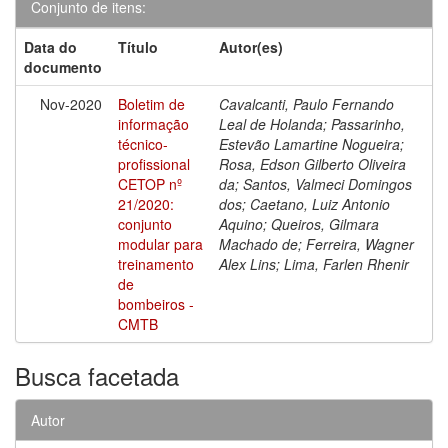
Conjunto de itens:
Data do
Título
Autor(es)
documento
Nov-2020
Boletim de
Cavalcanti, Paulo Fernando
informação
Leal de Holanda; Passarinho,
técnico-
Estevão Lamartine Nogueira;
profissional
Rosa, Edson Gilberto Oliveira
CETOP nº
da; Santos, Valmeci Domingos
21/2020:
dos; Caetano, Luiz Antonio
conjunto
Aquino; Queiros, Gilmara
modular para
Machado de; Ferreira, Wagner
treinamento
Alex Lins; Lima, Farlen Rhenir
de
bombeiros -
CMTB
Busca facetada
Autor