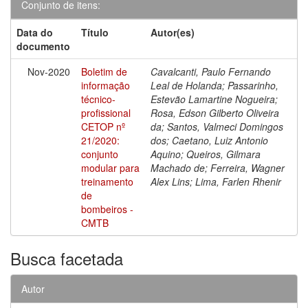
Conjunto de itens:
Data do
Título
Autor(es)
documento
Nov-2020
Boletim de
Cavalcanti, Paulo Fernando
informação
Leal de Holanda; Passarinho,
técnico-
Estevão Lamartine Nogueira;
profissional
Rosa, Edson Gilberto Oliveira
CETOP nº
da; Santos, Valmeci Domingos
21/2020:
dos; Caetano, Luiz Antonio
conjunto
Aquino; Queiros, Gilmara
modular para
Machado de; Ferreira, Wagner
treinamento
Alex Lins; Lima, Farlen Rhenir
de
bombeiros -
CMTB
Busca facetada
Autor