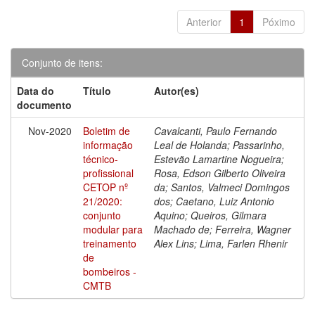
Anterior
1
Póximo
Conjunto de itens:
Data do
Título
Autor(es)
documento
Nov-2020
Boletim de
Cavalcanti, Paulo Fernando
informação
Leal de Holanda; Passarinho,
técnico-
Estevão Lamartine Nogueira;
profissional
Rosa, Edson Gilberto Oliveira
CETOP nº
da; Santos, Valmeci Domingos
21/2020:
dos; Caetano, Luiz Antonio
conjunto
Aquino; Queiros, Gilmara
modular para
Machado de; Ferreira, Wagner
treinamento
Alex Lins; Lima, Farlen Rhenir
de
bombeiros -
CMTB