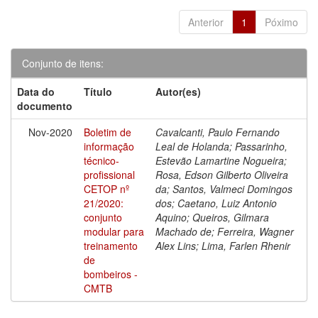
Anterior
1
Póximo
Conjunto de itens:
Data do
Título
Autor(es)
documento
Nov-2020
Boletim de
Cavalcanti, Paulo Fernando
informação
Leal de Holanda; Passarinho,
técnico-
Estevão Lamartine Nogueira;
profissional
Rosa, Edson Gilberto Oliveira
CETOP nº
da; Santos, Valmeci Domingos
21/2020:
dos; Caetano, Luiz Antonio
conjunto
Aquino; Queiros, Gilmara
modular para
Machado de; Ferreira, Wagner
treinamento
Alex Lins; Lima, Farlen Rhenir
de
bombeiros -
CMTB