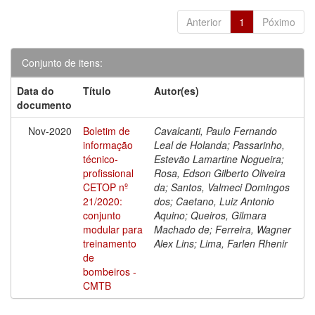
Anterior
1
Póximo
Conjunto de itens:
Data do
Título
Autor(es)
documento
Nov-2020
Boletim de
Cavalcanti, Paulo Fernando
informação
Leal de Holanda; Passarinho,
técnico-
Estevão Lamartine Nogueira;
profissional
Rosa, Edson Gilberto Oliveira
CETOP nº
da; Santos, Valmeci Domingos
21/2020:
dos; Caetano, Luiz Antonio
conjunto
Aquino; Queiros, Gilmara
modular para
Machado de; Ferreira, Wagner
treinamento
Alex Lins; Lima, Farlen Rhenir
de
bombeiros -
CMTB