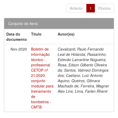
Anterior
1
Póximo
Conjunto de itens:
Data do
Título
Autor(es)
documento
Nov-2020
Boletim de
Cavalcanti, Paulo Fernando
informação
Leal de Holanda; Passarinho,
técnico-
Estevão Lamartine Nogueira;
profissional
Rosa, Edson Gilberto Oliveira
CETOP nº
da; Santos, Valmeci Domingos
21/2020:
dos; Caetano, Luiz Antonio
conjunto
Aquino; Queiros, Gilmara
modular para
Machado de; Ferreira, Wagner
treinamento
Alex Lins; Lima, Farlen Rhenir
de
bombeiros -
CMTB