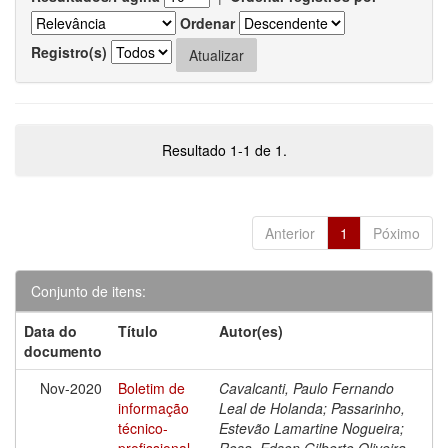
Ordenar
Registro(s)
Resultado 1-1 de 1.
Anterior
1
Póximo
Conjunto de itens:
Data do
Título
Autor(es)
documento
Nov-2020
Boletim de
Cavalcanti, Paulo Fernando
informação
Leal de Holanda; Passarinho,
técnico-
Estevão Lamartine Nogueira;
profissional
Rosa, Edson Gilberto Oliveira